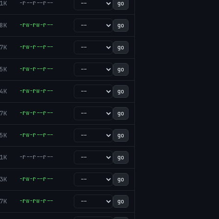
1K
-r--r--r--
go
8K
-rw-rw-r--
go
7K
-rw-r--r--
go
5K
-rw-r--r--
go
4K
-rw-rw-r--
go
7K
-rw-r--r--
go
5K
-rw-r--r--
go
1K
-r--r--r--
go
3K
-rw-r--r--
go
7K
-rw-rw-r--
go