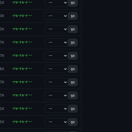
1K
-rw-rw-r--
go
3K
-rw-rw-r--
go
3K
-rw-rw-r--
go
7K
-rw-rw-r--
go
7K
-rw-rw-r--
go
8K
-rw-rw-r--
go
7K
-rw-rw-r--
go
7K
-rw-rw-r--
go
1K
-rw-rw-r--
go
5K
-rw-rw-r--
go