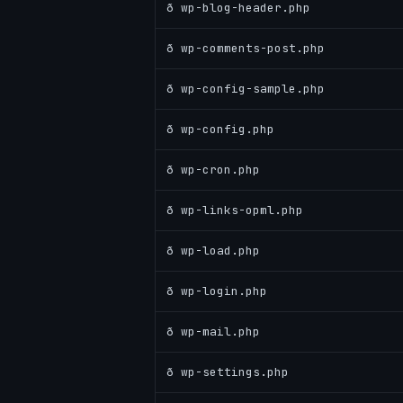
ð wp-blog-header.php
ð wp-comments-post.php
ð wp-config-sample.php
ð wp-config.php
ð wp-cron.php
ð wp-links-opml.php
ð wp-load.php
ð wp-login.php
ð wp-mail.php
ð wp-settings.php