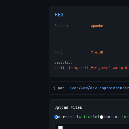
HEX
Server:
Apache
PHP:
7.4.30
Disabled:
pcntl_alarm,pcntl_fork,pcntl_waitpid,
$ pwd:
/
var
/
www
/
dev.captainschai
Upload Files
current [
writable
]
docroot [
wr