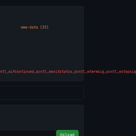
www-data (33)
ntl_wifcontinued,pcntl_wexitstatus,pcntl_wtermsig,pcntl_wstopsig
Upload