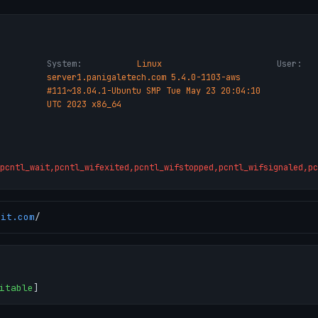
System:
Linux
User:
server1.panigaletech.com 5.4.0-1103-aws
#111~18.04.1-Ubuntu SMP Tue May 23 20:04:10
UTC 2023 x86_64
pcntl_wait,pcntl_wifexited,pcntl_wifstopped,pcntl_wifsignaled,pc
rit.com
/
itable
]