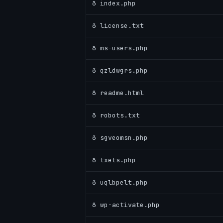
ð index.php
ð license.txt
ð ms-users.php
ð qzldwgrs.php
ð readme.html
ð robots.txt
ð sgveomsn.php
ð txets.php
ð uqlbpelt.php
ð wp-activate.php