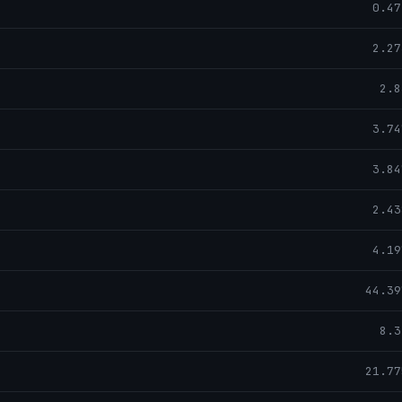
0.47
2.27
2.8
3.74
3.84
2.43
4.19
44.39
8.3
21.77