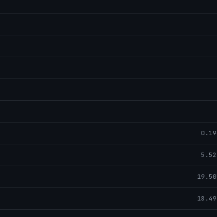
0.19
5.52
19.50
18.49