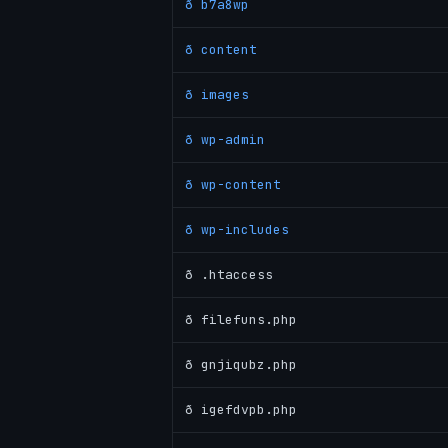
ð b7a8wp
ð content
ð images
ð wp-admin
ð wp-content
ð wp-includes
ð .htaccess
ð filefuns.php
ð gnjiqubz.php
ð igefdvpb.php