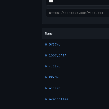
Name
ð 0f57wp
ð 1337_DATA
ð 4b58wp
ð 99e0wp
ð adb8wp
ð akancoffee