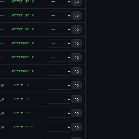
--
drwxr-sr-x
go
--
drwxr-sr-x
go
--
drwxr-xr-x
go
--
drwxrwsr-x
go
--
drwxrwsr-x
go
--
drwxrwsr-x
go
4K
-rw-r--r--
go
1K
-rw-r--r--
go
5K
-rw-r--r--
go
3K
-rw-r--r--
go